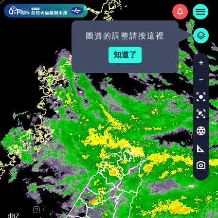
中央氣象署 - 新一代劇烈天氣
圖資的調整請按這裡
知道了
?
dBZ