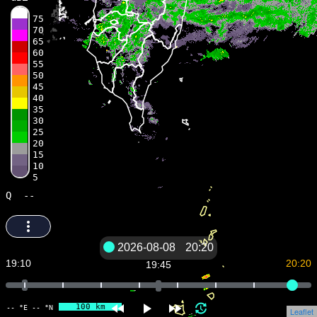
75
70
65
60
55
50
45
40
35
30
25
20
15
10
5
Q
--
2026-08-08
20:20
19:10
20:20
19:45
100 km
-- °E -- °N
Leaflet