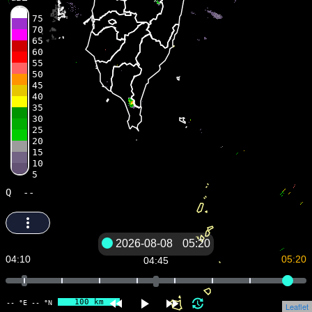
75
70
65
60
55
50
45
40
35
30
25
20
15
10
5
Q
--
2026-08-08
05:20
04:10
05:20
04:45
100 km
-- °E -- °N
Leaflet