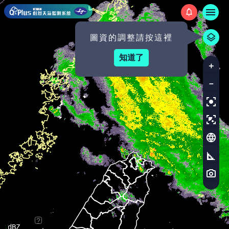
中央氣象署 - 新一代劇烈天氣
圖資的調整請按這裡
知道了
?
dBZ